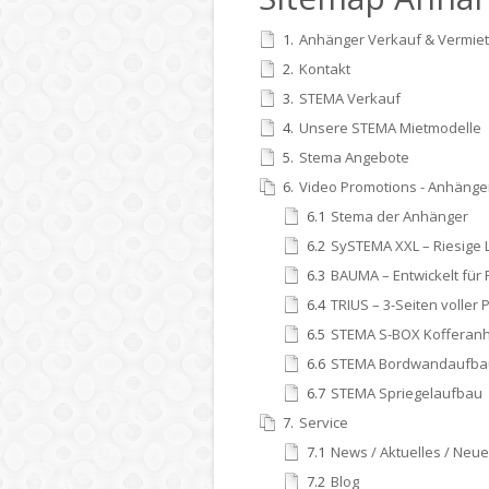
1.
Anhänger Verkauf & Vermiet
2.
Kontakt
3.
STEMA Verkauf
4.
Unsere STEMA Mietmodelle
5.
Stema Angebote
6.
Video Promotions - Anhänge
6.1
Stema der Anhänger
6.2
SySTEMA XXL – Riesige 
6.3
BAUMA – Entwickelt für 
6.4
TRIUS – 3-Seiten voller 
6.5
STEMA S-BOX Kofferan
6.6
STEMA Bordwandaufba
6.7
STEMA Spriegelaufbau
7.
Service
7.1
News / Aktuelles / Neu
7.2
Blog