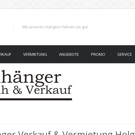
Mit unseren Hängern fahren sie gut
RKAUF
VERMIETUNG
ANGEBOTE
PROMO
SERVICE
ger Verkauf & Vermietung Holg