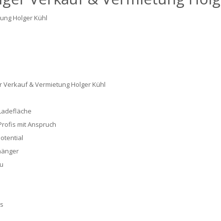
ung Holger Kühl
r Verkauf & Vermietung Holger Kühl
Ladefläche
Profis mit Anspruch
Potential
hänger
u
es