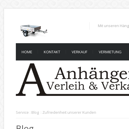
Mit unseren Häng
HOME
KONTAKT
VERKAUF
VERMIETUNG
Service
:
Blog
:
Zufriedenheit unserer Kunden
Blog